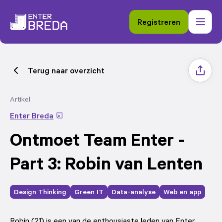
Ga naar de hoofdinhoud
Registreren
Menu
Terug naar overzicht
Delen
Artikel
Enter Breda
Ontmoet Team Enter -
Part 3: Robin van Lenten
Design Thinking
Green IT
Data-analyse
Web en app
Robin (21)
is een van de enthousiaste leden van Enter 